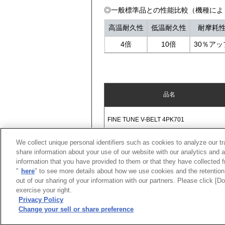
◎一般標準品との性能比較（機種によ
高温耐久性
低温耐久性
耐摩耗
4倍
10倍
30％アッ
品名
FINE TUNE V-BELT 4PK701
We collect unique personal identifiers such as cookies to analyze our t
share information about your use of our website with our analytics and 
information that you have provided to them or that they have collected f
"
here
" to see more details about how we use cookies and the retention 
out of our sharing of your information with our partners. Please click [
exercise your right.
Privacy Policy
Change your sell or share preference