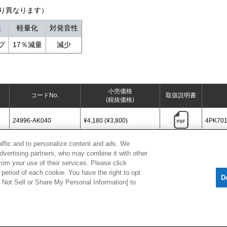
り異なります）
性
軽量化
対発音性
プ
17％減量
減少
小売価格
コードNo.
取扱説明書
(税抜価格)
24996-AK040
¥4,180 (¥3,800)
4PK7
raffic and to personalize content and ads. We
advertising partners, who may combine it with other
[
CLOSE
]
rom your use of their services. Please click
period of each cookie. You have the right to opt
D
Do Not Sell or Share My Personal Information] to