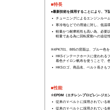
■特長
●最新技術を採用することにより、下
チューニングによるエンジンルー
寒冷地などでの用途に対し、低温
軽量かつ耐摩耗性も高い為、必要
軽量である為に回転変動への追従
※4PK701、885の背面は、ブルー
HKSインテークホースに使われる
着色ナイロン帆布を使うことで、
HKSロゴ、商品名、ベルト長さも
■性能
☆EPDM（エチレン-プロピレン-ジ
従来のＶベルトに採用されている
従来のＶベルトに採用されている