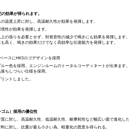
記の効果が得られます。
ムの温度上昇に対し、高温耐久性が効果を発揮します。
環境性が効果を発揮します。
以上の張りを必要とせず、対発音性の減少で鳴きにも効果を発揮します
性も高く、鳴きの効果だけでなく高効率な伝達能力を発揮します。
色をベースにHKSロゴデザインを採用
ブルー色を採用。エンジンルームのトータルコーディネートが出来ます
色落ちしづらい仕様を採用。
プリントしました。
エンゴム）採用の優位性
材質に対し、高温耐久性、低温耐久性、耐摩耗性など幅広い面で進化し
材料に対し、比重が最も小さい為、軽量化の恩恵を得られる。