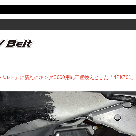
ベルト」に新たにホンダS660用純正置換えとした「4PK701