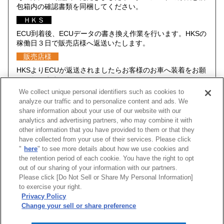
包箱内の確認書類を同梱してください。
ＨＫＳ
ECU到着後、ECUデータの書き換え作業を行います。HKSの
稼働日３日で販売店様へ返送いたします。
販売店様
HKSよりECUが返送されましたらお客様のお車へ装着をお願
いいたします。
We collect unique personal identifiers such as cookies to
analyze our traffic and to personalize content and ads. We
share information about your use of our website with our
analytics and advertising partners, who may combine it with
車種
型式
エンジン
年式
コードNo.
other information that you have provided to them or that they
have collected from your use of their services. Please click
"
here
" to see more details about how we use cookies and
スイフトスポーツ
ZC33S
K14C(TURBO)
17/09 -20/04
42019-AS1
the retention period of each cookie. You have the right to opt
out of our sharing of your information with our partners.
Please click [Do Not Sell or Share My Personal Information]
[
CLOSE
]
to exercise your right.
Privacy Policy
Change your sell or share preference