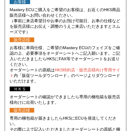
お客様
Mastery ECUご購入をご希望のお客様は、お近くのHKS商品
販売店様へお問い合わせください。
（事前に来店希望日やお車のお預け可能日、お車の仕様など
を販売店様にお伝え・調整のうえご来店いただきますとスム
ーズです）
販売店様
お客様に車両仕様、ご希望のMastery ECUのフェイズをご確
認の上、必要事項をオーダーシートへご記入願います。ご記
入いただきましたらHKSにFAX等でオーダーシートをお送り
ください。
オーダーシートの原紙は
HKS特約店・販売店様向け専用サイ
ト
内「販促ツールダウンロード」のページよりダウンロード
いただけます。
ＨＫＳ
オーダーシートの確認ができましたら専用の梱包箱を販売店
様向けに出荷いたします。
販売店様
専用の梱包箱が届きましたらHKSにECUを発送してくださ
い。
その際に上で記入いただきましたオーダーシートの原紙と梱