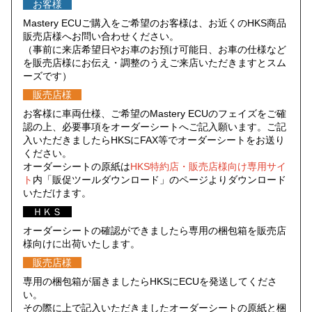
お客様
Mastery ECUご購入をご希望のお客様は、お近くのHKS商品
販売店様へお問い合わせください。
（事前に来店希望日やお車のお預け可能日、お車の仕様など
を販売店様にお伝え・調整のうえご来店いただきますとスム
ーズです）
販売店様
お客様に車両仕様、ご希望のMastery ECUのフェイズをご確
認の上、必要事項をオーダーシートへご記入願います。ご記
入いただきましたらHKSにFAX等でオーダーシートをお送り
ください。
オーダーシートの原紙は
HKS特約店・販売店様向け専用サイ
ト
内「販促ツールダウンロード」のページよりダウンロード
いただけます。
ＨＫＳ
オーダーシートの確認ができましたら専用の梱包箱を販売店
様向けに出荷いたします。
販売店様
専用の梱包箱が届きましたらHKSにECUを発送してくださ
い。
その際に上で記入いただきましたオーダーシートの原紙と梱