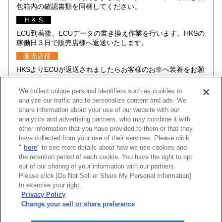
包箱内の確認書類を同梱してください。
ＨＫＳ
ECU到着後、ECUデータの書き換え作業を行います。HKSの
稼働日３日で販売店様へ返送いたします。
販売店様
HKSよりECUが返送されましたらお客様のお車へ装着をお願
いいたします。
We collect unique personal identifiers such as cookies to
analyze our traffic and to personalize content and ads. We
share information about your use of our website with our
analytics and advertising partners, who may combine it with
車種
型式
エンジン
年式
コードNo.
other information that you have provided to them or that they
have collected from your use of their services. Please click
"
here
" to see more details about how we use cookies and
スイフトスポーツ
ZC33S
K14C(TURBO)
20/05 -22/08
42019-AS1
the retention period of each cookie. You have the right to opt
out of our sharing of your information with our partners.
Please click [Do Not Sell or Share My Personal Information]
[
CLOSE
]
to exercise your right.
Privacy Policy
Change your sell or share preference