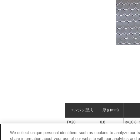
エンジン型式
厚さ(mm)
FA20
0.8
ε=10
We collect unique personal identifiers such as cookies to analyze our t
share information about your use of our website with our analytics and 