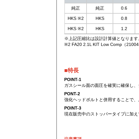
純正
純正
0.6
HKS ※2
HKS
0.8
HKS ※2
HKS
1.2
※上記圧縮比は設計計算値となります
※2 FA20 2.1L KIT Low Comp（2100
■特長
POINT-1
ガスシール面の面圧を確実に確保し、
PONT-2
強化ヘッドボルトと併用することで、
POINT-3
現在販売中のストッパータイプに加え
注意事項