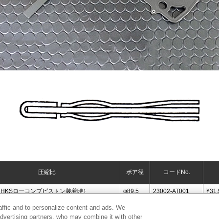
圧縮比
ボア径
コードNo.
.8（HKSローコンプピストン装着時）
φ89.5
23002-AT001
¥31,
raffic and to personalize content and ads. We
advertising partners, who may combine it with other