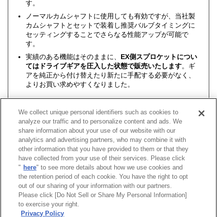
す。
ノーマルカムシャフトに使用しても有効ですが、当社製
カムシャフトとセットで装着し推奨バルブタイミングに
セッティングすることでさらなる性能アップが可能で
す。
実績のある機能はそのままに、
EX側スプロケットについ
てはドライブギアを圧入した状態で販売いたします
。ギ
アを純正から付け替えたり新たに手配する必要がなく、
よりお買い求めやすくなりました。
We collect unique personal identifiers such as cookies to
analyze our traffic and to personalize content and ads. We
share information about your use of our website with our
analytics and advertising partners, who may combine it with
小売
エンジン型式
タイプ
コードNo.
(税抜価
other information that you have provided to them or that they
have collected from your use of their services. Please click
"
here
" to see more details about how we use cookies and
SR20DE(T)
アルミスライドスプロケット
22004-AN003
¥24,200 (¥
the retention period of each cookie. You have the right to opt
out of our sharing of your information with our partners.
Please click [Do Not Sell or Share My Personal Information]
[
CLOSE
]
to exercise your right.
Privacy Policy