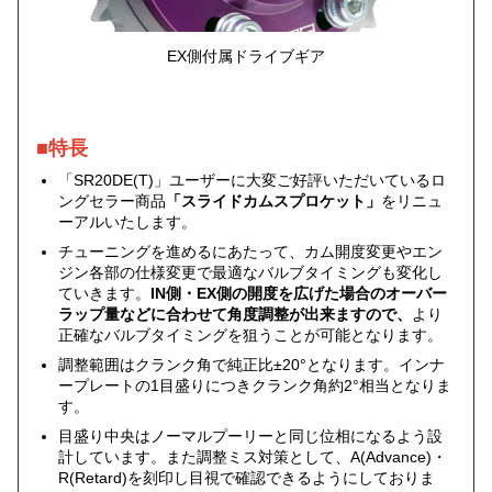
EX側付属ドライブギア
■特長
「SR20DE(T)」ユーザーに大変ご好評いただいているロ
ングセラー商品
「スライドカムスプロケット」
をリニュ
ーアルいたします。
チューニングを進めるにあたって、カム開度変更やエン
ジン各部の仕様変更で最適なバルブタイミングも変化し
ていきます。
IN側・EX側の開度を広げた場合のオーバー
ラップ量などに合わせて角度調整が出来ますので、
より
正確なバルブタイミングを狙うことが可能となります。
調整範囲はクランク角で純正比±20°となります。インナ
ープレートの1目盛りにつきクランク角約2°相当となりま
す。
目盛り中央はノーマルプーリーと同じ位相になるよう設
計しています。また調整ミス対策として、A(Advance)・
R(Retard)を刻印し目視で確認できるようにしておりま