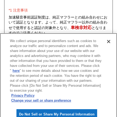
*1 注意事項
加速騒音事前認証制度は、純正マフラーとの組み合わせにお
いて認証となります。よって、純正マフラー以外の組み合わ
車検非対応
せで使用すると認証の対象外となり、
となりま
すのでご注意ください。
We collect unique personal identifiers such as cookies to
analyze our traffic and to personalize content and ads. We
share information about your use of our website with our
analytics and advertising partners, who may combine it with
車種
類別
型式
エンジン
年式
パッケ
other information that you have provided to them or that they
have collected from your use of their services. Please click
"
here
" to see more details about how we use cookies and
86
DBA-, 4BA-
ZN6
FA20
16/08 -21/10
R-SPEC EC
the retention period of each cookie. You have the right to opt
out of our sharing of your information with our partners.
Please click [Do Not Sell or Share My Personal Information]
[
CLOSE
]
to exercise your right.
Privacy Policy
Change your sell or share preference
Do Not Sell or Share My Personal Information