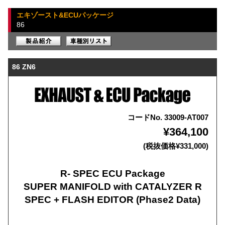
エキゾースト&ECUパッケージ
86
86 ZN6
コードNo. 33009-AT007
¥364,100
(税抜価格¥331,000)
R- SPEC ECU Package
SUPER MANIFOLD with CATALYZER R
SPEC + FLASH EDITOR (Phase2 Data)