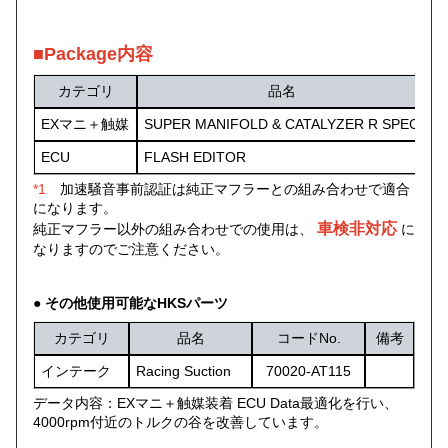
■Package内容
カテゴリ
品名
EXマニ＋触媒
SUPER MANIFOLD & CATALYZER R SPEC
3
ECU
FLASH EDITOR
4
*1
加速騒音事前認証は純正マフラーとの組み合わせで適合
になります。
車検非対応
純正マフラー以外の組み合わせでの使用は、
に
なりますのでご注意ください。
● その他使用可能なHKSパーツ
カテゴリ
品名
コードNo.
備考
インテーク
Racing Suction
70020-AT115
データ内容：EXマニ＋触媒装着 ECU Data最適化を行い、
4000rpm付近のトルクの谷を改善しています。