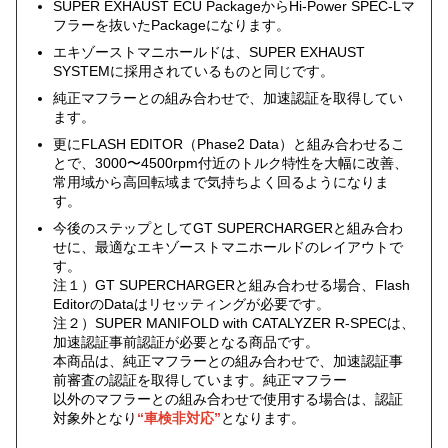
SUPER EXHAUST ECU PackageからHi-Power SPEC-Lマ
フラーを抜いたPackageになります。
エキゾーストマニホールドは、SUPER EXHAUST
SYSTEMに採用されているものと同じです。
純正マフラーとの組み合わせで、加速認証を取得してい
ます。
更にFLASH EDITOR（Phase2 Data）と組み合わせるこ
とで、3000〜4500rpm付近のトルク特性を大幅に改善、
常用域から高回転域まで気持ちよく回るようになりま
す。
今後のステップとしてGT SUPERCHARGERと組み合わ
せに、最適なエキゾーストマニホールドのレイアウトで
す。
注１）GT SUPERCHARGERと組み合わせる場合、Flash
EditorのDataはリセッティングが必要です。
注２）SUPER MANIFOLD with CATALYZER R-SPECは、
加速認証事前認証が必要となる商品です。
本商品は、純正マフラーとの組み合わせで、加速認証事
前審査の認証を取得しています。純正マフラー
以外のマフラーとの組み合わせで使用する場合は、認証
対象外となり
“車検非対応”
となります。