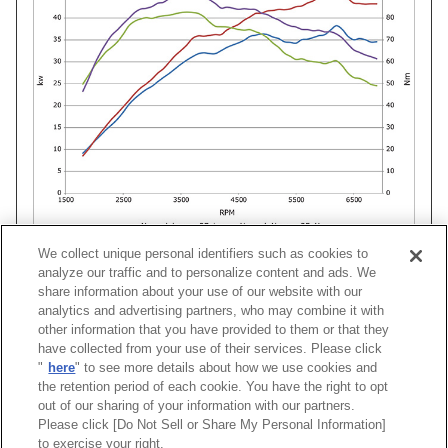
We collect unique personal identifiers such as cookies to
analyze our traffic and to personalize content and ads. We
share information about your use of our website with our
analytics and advertising partners, who may combine it with
小売価
車種
型式
エンジン
年式
コードNo.
other information that you have provided to them or that they
(税抜価
have collected from your use of their services. Please click
"
here
" to see more details about how we use cookies and
ジムニー
JB64W
R06A
18/07 -
31031-AS001
¥126,500 (¥
the retention period of each cookie. You have the right to opt
out of our sharing of your information with our partners.
Please click [Do Not Sell or Share My Personal Information]
[
CLOSE
]
to exercise your right.