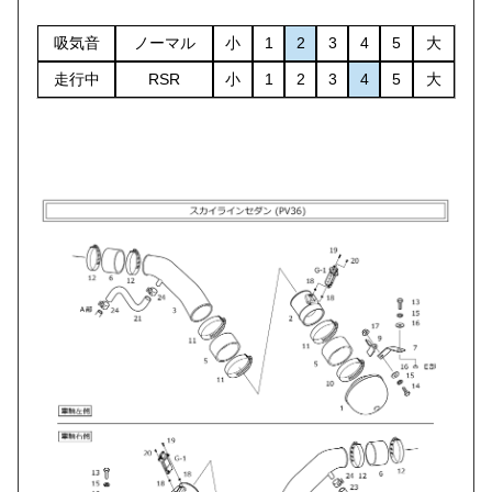
吸気音
ノーマル
小
1
2
3
4
5
大
走行中
RSR
小
1
2
3
4
5
大