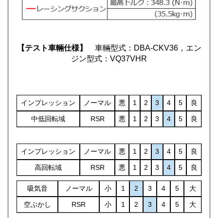
【テスト車輛仕様】
車輛型式：DBA-CKV36，エン
ジン型式：VQ37VHR
インプレッション
ノーマル
悪
1
2
3
4
5
良
中低回転域
RSR
悪
1
2
3
4
5
良
インプレッション
ノーマル
悪
1
2
3
4
5
良
高回転域
RSR
悪
1
2
3
4
5
良
吸気音
ノーマル
小
1
2
3
4
5
大
空ぶかし
RSR
小
1
2
3
4
5
大