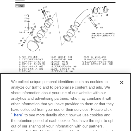
We collect unique personal identifiers such as cookies to
analyze our traffic and to personalize content and ads. We
share information about your use of our website with our
analytics and advertising partners, who may combine it with
other information that you have provided to them or that they
車種
類別
型式
エンジン
年式
形状
have collected from your use of their services. Please click
"
here
" to see more details about how we use cookies and
スカイライン
DBA-
PV36
VQ35HR
06/11 -14/04
Racing Suction 
the retention period of each cookie. You have the right to opt
out of our sharing of your information with our partners.