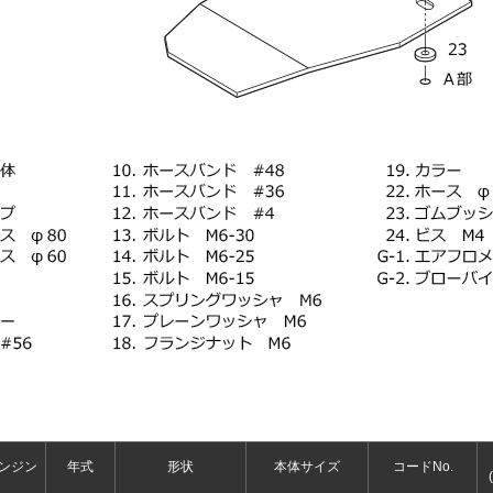
ンジン
年式
形状
本体サイズ
コードNo.