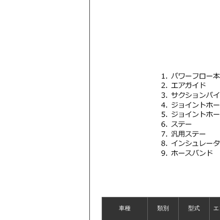
車種
類別
型式
エ