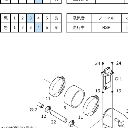
悪
1
2
3
4
5
良
吸気音
ノーマル
悪
1
2
3
4
5
良
走行中
RSR