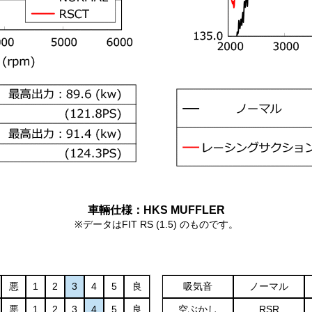
車輛仕様：HKS MUFFLER
※データはFIT RS (1.5) のものです。
悪
1
2
3
4
5
良
吸気音
ノーマル
悪
1
2
3
4
5
良
空ぶかし
RSR