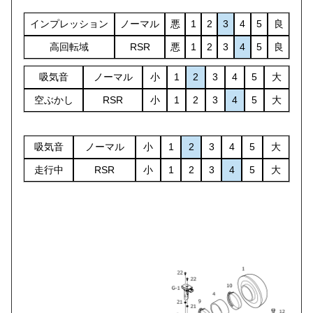
インプレッション
ノーマル
悪
1
2
3
4
5
良
高回転域
RSR
悪
1
2
3
4
5
良
吸気音
ノーマル
小
1
2
3
4
5
大
空ぶかし
RSR
小
1
2
3
4
5
大
吸気音
ノーマル
小
1
2
3
4
5
大
走行中
RSR
小
1
2
3
4
5
大