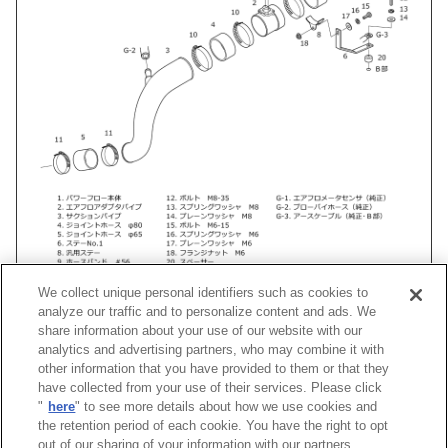
We collect unique personal identifiers such as cookies to
analyze our traffic and to personalize content and ads. We
share information about your use of our website with our
analytics and advertising partners, who may combine it with
other information that you have provided to them or that they
車種
類別
型式
エンジン
年式
have collected from your use of their services. Please click
"
here
" to see more details about how we use cookies and
ギャランフォルティス
DBA-
CY4A
4B11(NA)
07/08 -15/04
Racin
the retention period of each cookie. You have the right to opt
out of our sharing of your information with our partners.