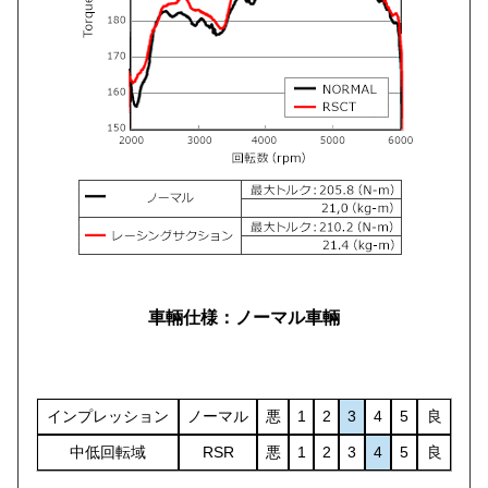
車輛仕様：ノーマル車輛
インプレッション
ノーマル
悪
1
2
3
4
5
良
中低回転域
RSR
悪
1
2
3
4
5
良