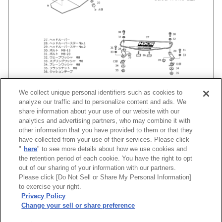
We collect unique personal identifiers such as cookies to
analyze our traffic and to personalize content and ads. We
share information about your use of our website with our
analytics and advertising partners, who may combine it with
車種
類別
型式
エンジン
年式
形状
other information that you have provided to them or that they
have collected from your use of their services. Please click
"
here
" to see more details about how we use cookies and
フィット
DAA-
GP1
LDA-MF6
10/10 -13/08
Racing Suction R
the retention period of each cookie. You have the right to opt
out of our sharing of your information with our partners.
Please click [Do Not Sell or Share My Personal Information]
[
CLOSE
]
to exercise your right.
Privacy Policy
Change your sell or share preference