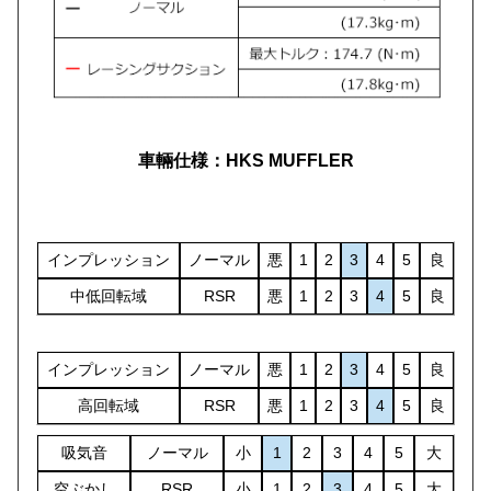
車輛仕様：HKS MUFFLER
インプレッション
ノーマル
悪
1
2
3
4
5
良
中低回転域
RSR
悪
1
2
3
4
5
良
インプレッション
ノーマル
悪
1
2
3
4
5
良
高回転域
RSR
悪
1
2
3
4
5
良
吸気音
ノーマル
小
1
2
3
4
5
大
空ぶかし
RSR
小
1
2
3
4
5
大