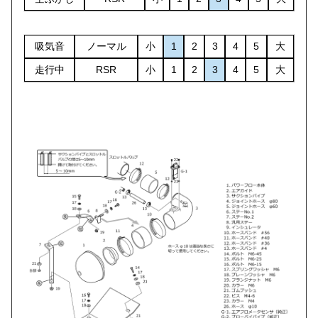
吸気音
ノーマル
小
1
2
3
4
5
大
走行中
RSR
小
1
2
3
4
5
大