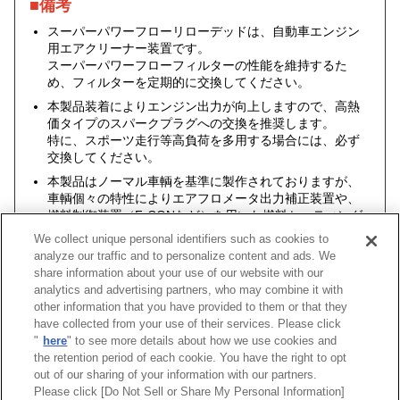
■備考
スーパーパワーフローリローデッドは、自動車エンジン
用エアクリーナー装置です。
スーパーパワーフローフィルターの性能を維持するた
め、フィルターを定期的に交換してください。
本製品装着によりエンジン出力が向上しますので、高熱
価タイプのスパークプラグへの交換を推奨します。
特に、スポーツ走行等高負荷を多用する場合には、必ず
交換してください。
本製品はノーマル車輌を基準に製作されておりますが、
車輌個々の特性によりエアフロメータ出力補正装置や、
燃料制御装置（F-CONなど）を用いた燃料セッティング
が必要になる場合もあります。
We collect unique personal identifiers such as cookies to
analyze our traffic and to personalize content and ads. We
share information about your use of our website with our
analytics and advertising partners, who may combine it with
other information that you have provided to them or that they
車種
類別
型式
エンジン
年式
have collected from your use of their services. Please click
"
here
" to see more details about how we use cookies and
ランサーエボリューションII
E-
CE9A
4G63(TURBO)
94/01 -95/0
the retention period of each cookie. You have the right to opt
out of our sharing of your information with our partners.
Please click [Do Not Sell or Share My Personal Information]