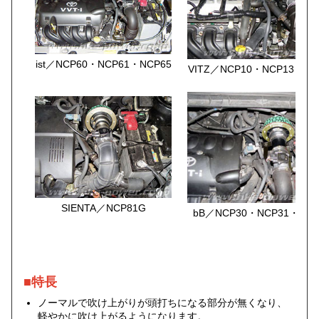
ist／NCP60・NCP61・NCP65
VITZ／NCP10・NCP13・NC
SIENTA／NCP81G
bB／NCP30・NCP31・NCP
■特長
ノーマルで吹け上がりが頭打ちになる部分が無くなり、
軽やかに吹け上がるようになります。