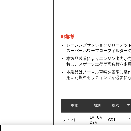
■備考
レーシングサクションリローデッ
スーパーパワーフローフィルター
本製品装着によりエンジン出力が
特に、スポーツ走行等高負荷を多
本製品はノーマル車輌を基準に製作
用いた燃料セッティングが必要に
車種
類別
型式
エ
LA-, UA-,
フィット
GD1
L1
DBA-