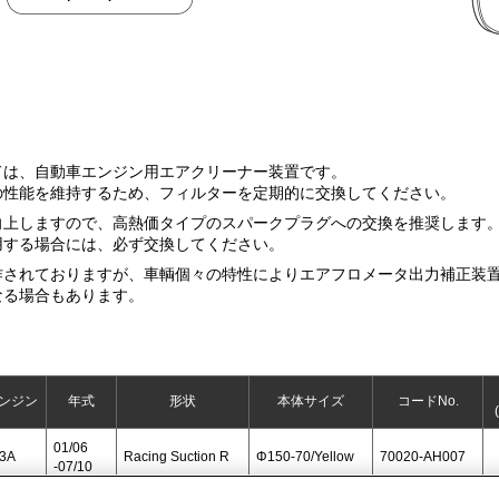
ドは、自動車エンジン用エアクリーナー装置です。
の性能を維持するため、フィルターを定期的に交換してください。
向上しますので、高熱価タイプのスパークプラグへの交換を推奨します
用する場合には、必ず交換してください。
されておりますが、車輌個々の特性によりエアフロメータ出力補正装置や
なる場合もあります。
ンジン
年式
形状
本体サイズ
コードNo.
01/06
3A
Racing Suction R
Φ150-70/Yellow
70020-AH007
-07/10