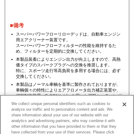
■備考
スーパーパワーフローリローデッドは、自動車エンジン
用エアクリーナー装置です。
スーパーパワーフローフィルターの性能を維持するた
め、フィルターを定期的に交換してください。
本製品装着によりエンジン出力が向上しますので、高熱
価タイプのスパークプラグへの交換を推奨します。
特に、スポーツ走行等高負荷を多用する場合には、必ず
交換してください。
本製品はノーマル車輌を基準に製作されておりますが、
車輌個々の特性によりエアフロメータ出力補正装置や、
燃料制御装置（F-CONなど）を用いた燃料セッティング
が必要になる場合もあります。
We collect unique personal identifiers such as cookies to
analyze our traffic and to personalize content and ads. We
share information about your use of our website with our
analytics and advertising partners, who may combine it with
other information that you have provided to them or that they
車種
類別
型式
エンジン
年式
形
have collected from your use of their services. Please click