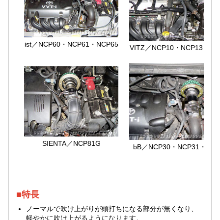
ist／NCP60・NCP61・NCP65
VITZ／NCP10・NCP13・NC
SIENTA／NCP81G
bB／NCP30・NCP31・NCP
■特長
ノーマルで吹け上がりが頭打ちになる部分が無くなり、
軽やかに吹け上がるようになります。