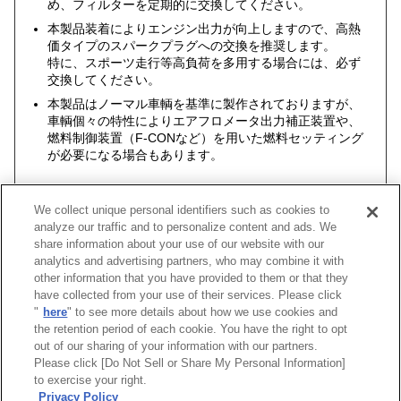
め、フィルターを定期的に交換してください。
本製品装着によりエンジン出力が向上しますので、高熱
価タイプのスパークプラグへの交換を推奨します。
特に、スポーツ走行等高負荷を多用する場合には、必ず
交換してください。
本製品はノーマル車輌を基準に製作されておりますが、
車輌個々の特性によりエアフロメータ出力補正装置や、
燃料制御装置（F-CONなど）を用いた燃料セッティング
が必要になる場合もあります。
We collect unique personal identifiers such as cookies to
analyze our traffic and to personalize content and ads. We
車種
類別
型式
エンジン
年式
share information about your use of our website with our
analytics and advertising partners, who may combine it with
インプレッサ WRX STI
GH-
GDB
EJ207
00/10 -02/10
Super P
other information that you have provided to them or that they
have collected from your use of their services. Please click
"
here
" to see more details about how we use cookies and
the retention period of each cookie. You have the right to opt
out of our sharing of your information with our partners.
Please click [Do Not Sell or Share My Personal Information]
[
CLOSE
]
to exercise your right.
Privacy Policy