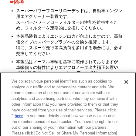
■備考
スーパーパワーフローリローデッドは、自動車エンジン
用エアクリーナー装置です。
スーパーパワーフローフィルターの性能を維持するた
め、フィルターを定期的に交換してください。
本製品装着によりエンジン出力が向上しますので、高熱
価タイプのスパークプラグへの交換を推奨します。
特に、スポーツ走行等高負荷を多用する場合には、必ず
交換してください。
本製品はノーマル車輌を基準に製作されておりますが、
車輌個々の特性によりエアフロメータ出力補正装置や、
燃料制御装置（F-CONなど）を用いた燃料セッティング
が必要になる場合もあります。
We collect unique personal identifiers such as cookies to
analyze our traffic and to personalize content and ads. We
share information about your use of our website with our
analytics and advertising partners, who may combine it with
other information that you have provided to them or that they
車種
類別
型式
エンジン
年式
have collected from your use of their services. Please click
"
here
" to see more details about how we use cookies and
ランサーエボリューションI
E-
CD9A
4G63(TURBO)
92/10 -94/0
the retention period of each cookie. You have the right to opt
out of our sharing of your information with our partners.
Please click [Do Not Sell or Share My Personal Information]