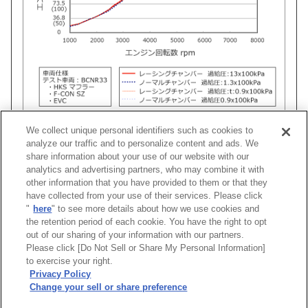
We collect unique personal identifiers such as cookies to
analyze our traffic and to personalize content and ads. We
share information about your use of our website with our
analytics and advertising partners, who may combine it with
車種
型式
エンジン
年式
コードNo.
other information that you have provided to them or that they
have collected from your use of their services. Please click
"
here
" to see more details about how we use cookies and
スカイラインGT-R
BNR34
RB26DETT
99/01 -02/08
70008-AN012
the retention period of each cookie. You have the right to opt
out of our sharing of your information with our partners.
Please click [Do Not Sell or Share My Personal Information]
[
CLOSE
]
to exercise your right.
Privacy Policy
Change your sell or share preference