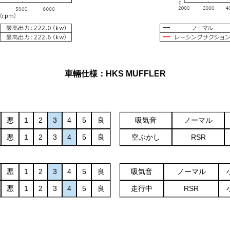
車輛仕様：HKS MUFFLER
悪
1
2
3
4
5
良
吸気音
ノーマル
悪
1
2
3
4
5
良
空ぶかし
RSR
悪
1
2
3
4
5
良
吸気音
ノーマル
悪
1
2
3
4
5
良
走行中
RSR