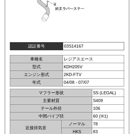
認証番号
03S14167
車種名
レジアスエース
型式
KDH205V
エンジン形式
2KD-FTV
年式
04/08 - 07/07
マフラー形状
SS (LEGAL)
主要材質
S409
テール外径
106
中間パイプ径
60 (※1)
ノーマル
78
近接排気音
HKS
83