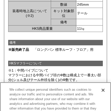
数値
245mm
装着時地上高について
キット対象部
テール
(※2)
位
備考
HKS商品重量
11㎏
備考
※販売終了品
「ロングバン 標準ルーフ・フロア」用
HKSマフラーについて
※1：中間パイプについて
マフラーにおける中間パイプ径のΦ数は構成上で一番太い部
分(シェル及びテール外径を除く)のΦ数です。
※2：HKSマフラー装着時において、 HKSマフラー(キットに
We collect unique personal identifiers such as cookies to
含まれる全てのパーツ)と路面とのクリアランスがもっとも
analyze our traffic and to personalize content and ads. We
小さい部分を記載しております。そのため、車両そのものの
share information about your use of our website with our
最低地上高とは異なる場合があります。
analytics and advertising partners, who may combine it with
データは基本的にノーマルサスペンション車両のものを記載
other information that you have provided to them or that they