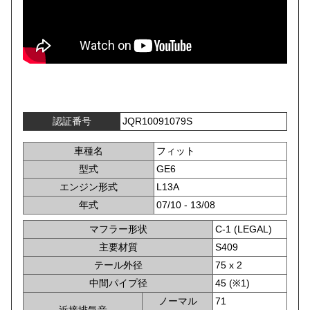
認証番号
JQR10091079S
車種名
フィット
型式
GE6
エンジン形式
L13A
年式
07/10 - 13/08
マフラー形状
C-1 (LEGAL)
主要材質
S409
テール外径
75 x 2
中間パイプ径
45 (※1)
ノーマル
71