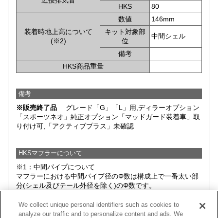
近接排気音
HKS
80
数値
146mm
装着時地上高について
キット対象部
中間シェル
(※2)
位
備考
HKS商品重量
備考
※販売終了品
グレード「G」「L」用,ディラーオプション
「スポーツネオ」純正オプション「マッドガード装着車」取
り付け可,「アクティブプラス」未確認
HKSマフラーについて
※1：中間パイプについて
マフラーにおける中間パイプ径のΦ数は構成上で一番太い部
分(シェル及びテール外径を除く)のΦ数です。
※2：HKSマフラー装着時において、 HKSマフラー(キットに
We collect unique personal identifiers such as cookies to
含まれる全てのパーツ)と路面とのクリアランスがもっとも
analyze our traffic and to personalize content and ads. We