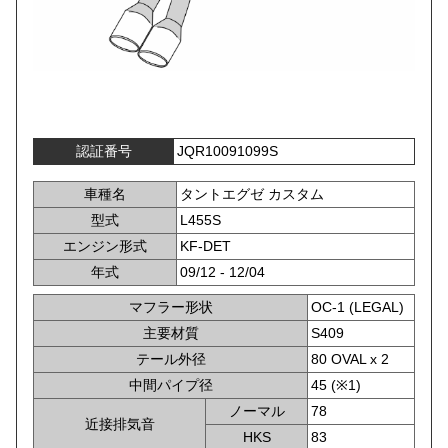
認証番号
JQR10091099S
車種名
タントエグゼ カスタム
型式
L455S
エンジン形式
KF-DET
年式
09/12 - 12/04
マフラー形状
OC-1 (LEGAL)
主要材質
S409
テール外径
80 OVAL x 2
中間パイプ径
45 (※1)
ノーマル
78
近接排気音
HKS
83