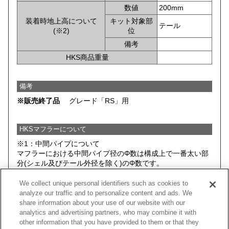
数値
200mm
装着時地上高について
キット対象部
テール
(※2)
位
備考
HKS商品重量
備考
※販売終了品
グレード「RS」用
HKSマフラーについて
※1：中間パイプについて
マフラーにおける中間パイプ径のΦ数は構成上で一番太い部
分(シェル及びテール外径を除く)のΦ数です。
※2：HKSマフラー装着時において、 HKSマフラー(キットに
We collect unique personal identifiers such as cookies to
含まれる全てのパーツ)と路面とのクリアランスがもっとも
analyze our traffic and to personalize content and ads. We
小さい部分を記載しております。そのため、車両そのものの
share information about your use of our website with our
最低地上高とは異なる場合があります。
analytics and advertising partners, who may combine it with
データは基本的にノーマルサスペンション車両のものを記載
other information that you have provided to them or that they