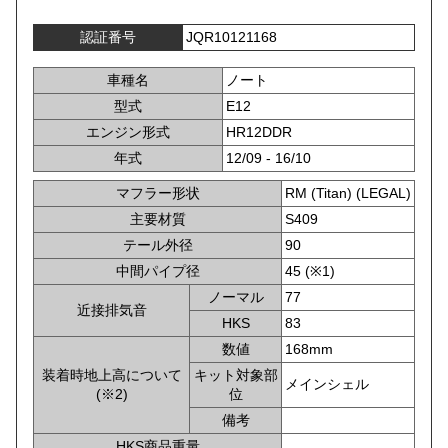
認証番号
JQR10121168
車種名
ノート
型式
E12
エンジン形式
HR12DDR
年式
12/09 - 16/10
マフラー形状
RM (Titan) (LEGAL)
主要材質
S409
テール外径
90
中間パイプ径
45 (※1)
ノーマル
77
近接排気音
HKS
83
数値
168mm
装着時地上高について
キット対象部
メインシェル
(※2)
位
備考
HKS商品重量