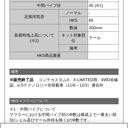
中間パイプ径
45 (※1)
ノーマル
-
近接排気音
HKS
86
数値
200mm
装着時地上高について
キット対象部
テール
(※2)
位
備考
HKS商品重量
備考
※販売終了品
コンテカスタムX、X-LIMITED用・4WD未確
認、e:Sテクノロジー非搭載車（11/6～12/3）適合外
HKSマフラーについて
※1：中間パイプについて
マフラーにおける中間パイプ径のΦ数は構成上で一番太い部
分(シェル及びテール外径を除く)のΦ数です。