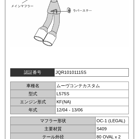
認証番号
JQR10101115S
車種名
ムーヴコンテカスタム
型式
L575S
エンジン形式
KF(NA)
年式
12/04 - 13/06
マフラー形状
OC-1 (LEGAL)
主要材質
S409
テール外径
80 OVAL x 2