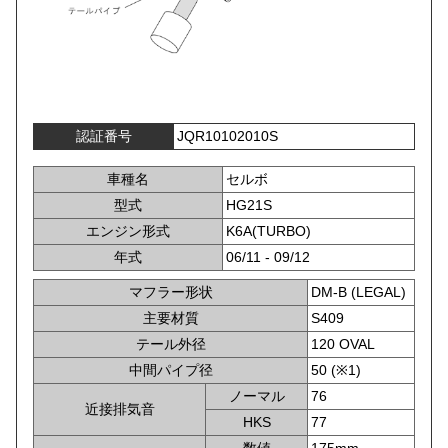
認証番号
JQR10102010S
車種名
セルボ
型式
HG21S
エンジン形式
K6A(TURBO)
年式
06/11 - 09/12
マフラー形状
DM-B (LEGAL)
主要材質
S409
テール外径
120 OVAL
中間パイプ径
50 (※1)
ノーマル
76
近接排気音
HKS
77