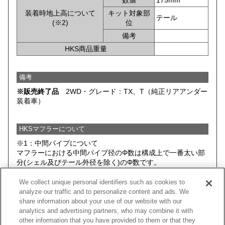
数値
175mm
装着時地上高について
キット対象部
テール
(※2)
位
備考
HKS商品重量
備考
※販売終了品
2WD・グレード：TX、T（純正リアアンダー
装着車）
HKSマフラーについて
※1：中間パイプについて
マフラーにおける中間パイプ径のΦ数は構成上で一番太い部
分(シェル及びテール外径を除く)のΦ数です。
※2：HKSマフラー装着時において、 HKSマフラー(キットに
We collect unique personal identifiers such as cookies to
含まれる全てのパーツ)と路面とのクリアランスがもっとも
analyze our traffic and to personalize content and ads. We
小さい部分を記載しております。そのため、車両そのものの
share information about your use of our website with our
最低地上高とは異なる場合があります。
analytics and advertising partners, who may combine it with
データは基本的にノーマルサスペンション車両のものを記載
other information that you have provided to them or that they