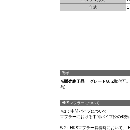
年式
1
備考
※販売終了品
グレードG, Z取付可。 
為)
HKSマフラーについて
※1：中間パイプについて
マフラーにおける中間パイプ径のΦ数
※2：HKSマフラー装着時において、