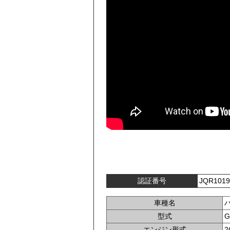
認証番号
JQR1019
車種名
型式
G
エンジン形式
2