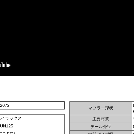
2072
マフラー形状
ハイラックス
主要材質
UN125
テール外径
GD-FTV