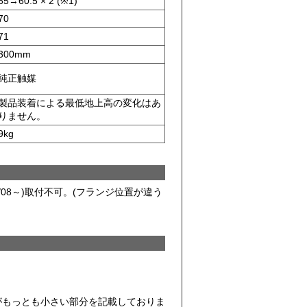
65→60.5 × 2 (※1)
70
71
300mm
純正触媒
製品装着による最低地上高の変化はあ
りません。
9kg
0/08～)取付不可。(フランジ位置が違う
スがもっとも小さい部分を記載しておりま