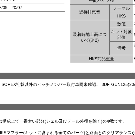
中間パイプ径
7/09 - 20/07
ノーマル
近接排気音
HKS
数値
キット対象
装着時地上高につ
部位
いて(※2)
備考
HKS商品重量
SOREX社製以外のヒッチメンバー取付車両未確認。 3DF-GUN125(2
は構成上で一番太い部分(シェル及びテール外径を除く)のΦ数です。
 HKSマフラー(キットに含まれる全てのパーツ)と路面とのクリアラン