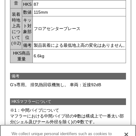
音
HKS
87
数値
115mm
装着
時地
キッ
上高
ト対
フロアセンターブレース
につ
象部
いて
位
(※2)
備考
製品装着による最低地上高の変化はありません。
HKS商品
6.6kg
重量
備考
G's専用。 排気熱回収機無し。 車両：近接92dB
HKSマフラーについて
※1：中間パイプについて
マフラーにおける中間パイプ径のΦ数は構成上で一番太い部
分(シェル及びテール外径を除く)のΦ数です。
※2：HKSマフラー装着時において、 HKSマフラー(キットに
We collect unique personal identifiers such as cookies to