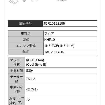
認証番号
JQR10152185
車種名
アクア
型式
NHP10
エンジン形式
1NZ-FXE(1NZ-1LM)
年式
13/12 - 17/10
マフラー
KC-1 (Titan)
形状
(Cool Style II)
主要材質
S304
テール外
75 x 2
径
中間パイ
42 (※1)
プ径
ノー
近接
72
マル
排気