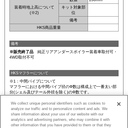
装着時地上高について
キット対象部
(※2)
位
備考
HKS商品重量
備考
※販売終了品
純正リアアンダースポイラー装着車取付可・
4WD取付不可
HKSマフラーについて
※1：中間パイプについて
マフラーにおける中間パイプ径のΦ数は構成上で一番太い部
分(シェル及びテール外径を除く)のΦ数です。
※2：HKSマフラー装着時において、 HKSマフラー(キットに
We collect unique personal identifiers such as cookies to
含まれる全てのパーツ)と路面とのクリアランスがもっとも
analyze our traffic and to personalize content and ads. We
小さい部分を記載しております。そのため、車両そのものの
share information about your use of our website with our
最低地上高とは異なる場合があります。
analytics and advertising partners, who may combine it with
データは基本的にノーマルサスペンション車両のものを記載
other information that you have provided to them or that they