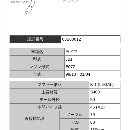
認証番号
03S00012
車種名
ライフ
型式
JB1
エンジン形式
E07Z
年式
98/10 - 01/04
マフラー形状
K-1 (LEGAL)
主要材質
S409
テール外径
90
中間パイプ径
45 (※1)
ノーマル
79
近接排気音
HKS
88
数値
130mm