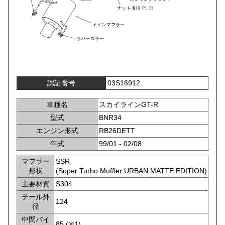
認証番号
03S16912
車種名
スカイラインGT-R
型式
BNR34
エンジン形式
RB26DETT
年式
99/01 - 02/08
マフラー
SSR
形状
(Super Turbo Muffler URBAN MATTE EDITION)
主要材質
S304
テール外
124
径
中間パイ
85 (※1)