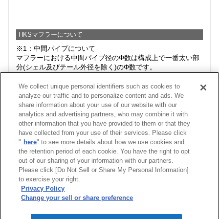
HKSマフラーについて
※1：中間パイプについて
マフラーにおける中間パイプ径のΦ数は構成上で一番太い部
分(シェル及びテール外径を除く)のΦ数です。
※2：HKSマフラー装着時において、 HKSマフラー(キットに
We collect unique personal identifiers such as cookies to
含まれる全てのパーツ)と路面とのクリアランスがもっとも
analyze our traffic and to personalize content and ads. We
小さい部分を記載しております。そのため、車両そのものの
share information about your use of our website with our
最低地上高とは異なる場合があります。
analytics and advertising partners, who may combine it with
データは基本的にノーマルサスペンション車両のものを記載
other information that you have provided to them or that they
しておりますが、一部ローダウンスプリングや車高調キット
have collected from your use of their services. Please click
との併用時のデータもありますので予めご了承下さい。
"
here
" to see more details about how we use cookies and
the retention period of each cookie. You have the right to opt
注：フック・ブラケット・ステーに関しては予告なく変更さ
out of our sharing of your information with our partners.
れることがあります。
Please click [Do Not Sell or Share My Personal Information]
to exercise your right.
★アイドリング時排気音量
Privacy Policy
Change your sell or share preference
[
CLOSE
]