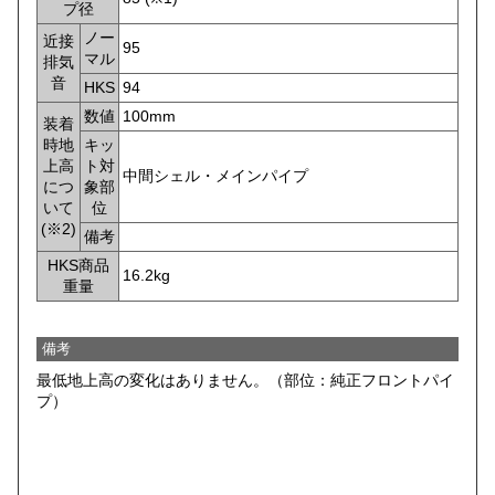
プ径
ノー
近接
95
マル
排気
音
HKS
94
数値
100mm
装着
時地
キッ
上高
ト対
中間シェル・メインパイプ
につ
象部
いて
位
(※2)
備考
HKS商品
16.2kg
重量
備考
最低地上高の変化はありません。（部位：純正フロントパイ
プ）