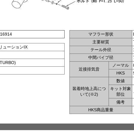
16914
マフラー形状
主要材質
リューションIX
テール外径
中間パイプ径
 TURBO)
ノーマル
近接排気音
HKS
数値
装着時地上高につ
キット対象
いて(※2)
部位
備考
HKS商品重量