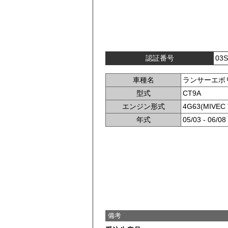
認証番号
03S
車種名
ランサーエボ
型式
CT9A
エンジン形式
4G63(MIVEC
年式
05/03 - 06/08
備考