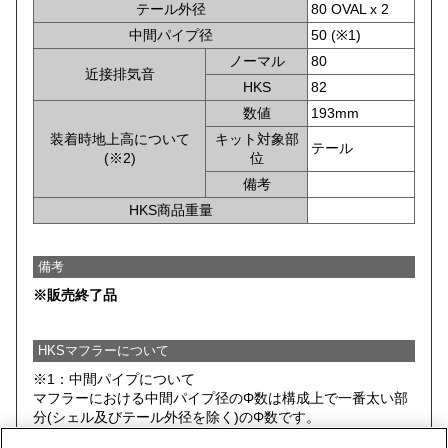
テール外径
80 OVAL x 2
中間パイプ径
50 (※1)
ノーマル
80
近接排気音
HKS
82
数値
193mm
装着時地上高について
キット対象部
テール
(※2)
位
備考
HKS商品重量
備考
※販売終了品
HKSマフラーについて
※1：中間パイプについて
マフラーにおける中間パイプ径のΦ数は構成上で一番太い部
分(シェル及びテール外径を除く)のΦ数です。