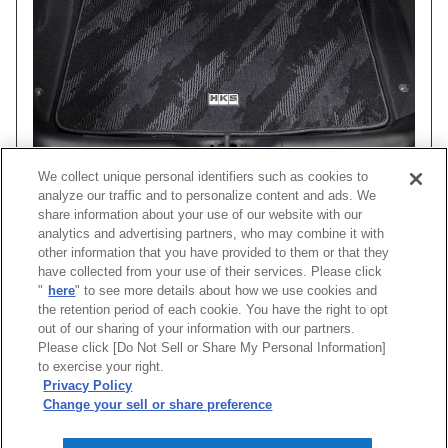
We collect unique personal identifiers such as cookies to
analyze our traffic and to personalize content and ads. We
share information about your use of our website with our
analytics and advertising partners, who may combine it with
other information that you have provided to them or that they
車種
型式
タイプ
have collected from your use of their services. Please click
"
here
" to see more details about how we use cookies and
GRスープラ
DB82
フロアマット＆ラゲッジマットセット
FLOOR MAT
the retention period of each cookie. You have the right to opt
out of our sharing of your information with our partners.
Please click [Do Not Sell or Share My Personal Information]
[
CLOSE
]
to exercise your right.
Privacy Policy
Change your sell or share preference