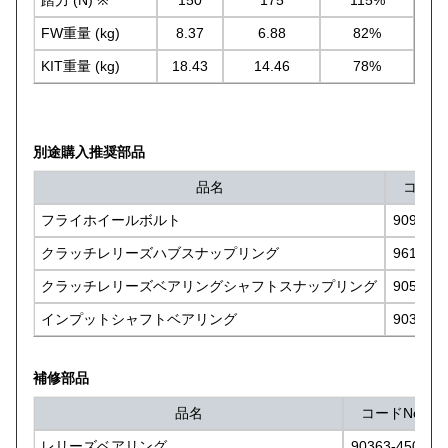
FW重量 (kg)
8.37
6.88
82%
KIT重量 (kg)
18.43
14.46
78%
別途購入推奨部品
品名
コードN
フライホイールボルト
90910-0
クラッチレリーズハブスナップリング
96152-0
クラッチレリーズベアリングシャフトスナップリング
90520-6
インプットシャフトベアリング
90363-1
補修部品
品名
コードNo.
レリーズベアリング
90363-45012