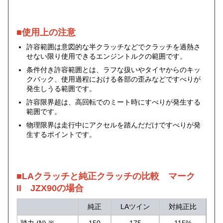
■使用上の注意
許容範囲は意図的な半クラッチなどでクラッチを過熱さ
せない限り使用できるエンジントルクの範囲です。
条件付き許容範囲とは、ラフな扱いやタイヤからのキッ
クバック、使用過程における各部の歪みなどですべりが
発生しうる範囲です。
許容限界超は、高回転でのミート時にすべりが発生する
範囲です。
物理限界は走行中にアクセルを踏んだだけですべりが発
生するポイントです。
■LAクラッチと純正クラッチの比較 マーク
II JZX90の場合
純正
LAツイン
対純正比
踏力 (N) ※
150
175
115%