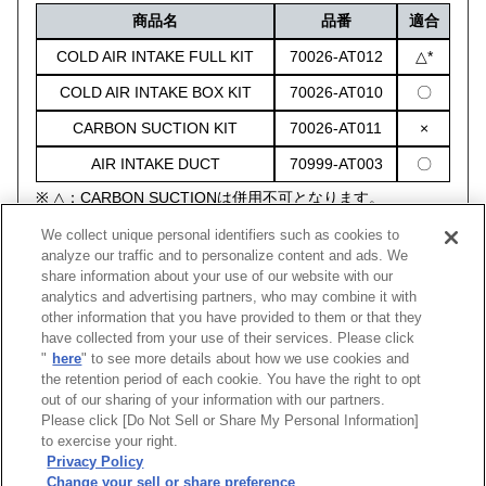
商品名
品番
適合
COLD AIR INTAKE FULL KIT
70026-AT012
△*
COLD AIR INTAKE BOX KIT
70026-AT010
〇
CARBON SUCTION KIT
70026-AT011
×
AIR INTAKE DUCT
70999-AT003
〇
※ △：CARBON SUCTIONは併用不可となります。
We collect unique personal identifiers such as cookies to
analyze our traffic and to personalize content and ads. We
share information about your use of our website with our
analytics and advertising partners, who may combine it with
other information that you have provided to them or that they
車種
型式
エンジン
年式
品名
have collected from your use of their services. Please click
"
here
" to see more details about how we use cookies and
BRZ
ZD8
FA24
21/08 -
コールドエアインテークアダプ
the retention period of each cookie. You have the right to opt
out of our sharing of your information with our partners.
Please click [Do Not Sell or Share My Personal Information]
[
CLOSE
]
to exercise your right.
Privacy Policy
Change your sell or share preference