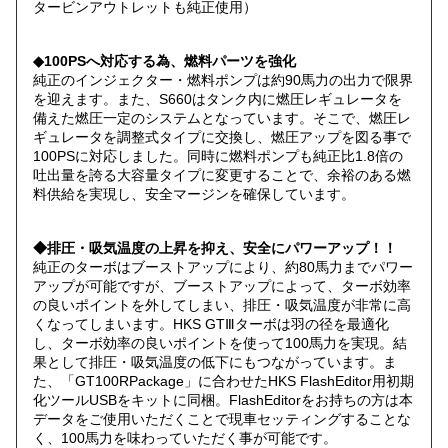
タービンアウトレットも純正使用）
◆100PSへ対応する為、燃料パーツを強化
純正のインジェクター・燃料ポンプは約90馬力の出力で限界
を迎えます。また、S660はタンク内に燃圧レギュレータを
備えた燃圧一定のシステムとなっています。そこで、燃圧レ
ギュレータを調整式タイプに交換し、燃圧アップを図る事で
100PSに対応しました。同時に燃料ポンプも純正比1.8倍の
吐出量を誇る大容量タイプに変更することで、余裕のある燃
料供給を実現し、安全マージンを確保しています。
◆排圧・吸気温度の上昇を抑え、安全にパワーアップ！！
純正のターボはブーストアップにより、約80馬力までパワー
アップが可能ですが、ブーストアップによって、ターボ効率
の良いポイントを外してしまい、排圧・吸気温度が非常に高
くなってしまいます。HKS GTⅢターボは羽の径を最適化
し、ターボ効率の良いポイントを使って100馬力を実現。結
果として排圧・吸気温度の低下にもつながっています。ま
た、「GT100RPackage」に合わせたHKS FlashEditor用初期
化ツールUSBをキットに同梱。FlashEditorをお持ちの方は本
データをご使用いただくことで現車セッティングすることな
く、100馬力を味わっていただく事が可能です。