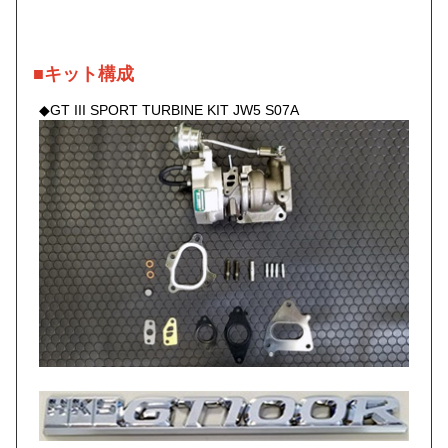
■キット構成
◆GT III SPORT TURBINE KIT JW5 S07A