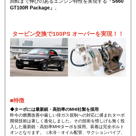
回転まで伸びのあるエンジン特性を実現する
「S660
GT100R Package」
。
タービン交換で100PS オーバーを実現！！
■特徴
◆ターボには最新鋭・高効率のMHI社製を採用
昨今の燃費改善や厳しい排ガス規制への対応に揉まれターボ
開発技術は著しく進化しました。その技術を惜しげも無く投
入した最新鋭・高効率MHIターボを採用。装着は完全ボルト
オンとなります。（水冷・オイル配管、サクションパイプ、