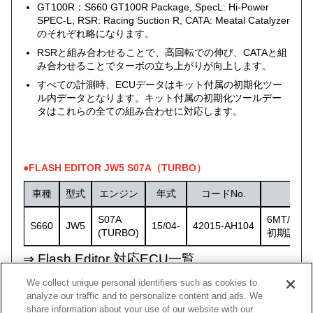
GT100R：S660 GT100R Package, SpecL: Hi-Power
SPEC-L, RSR: Racing Suction R, CATA: Meatal Catalyzer
のそれぞれ略になります。
RSRと組み合わせることで、高回転での伸び、CATAと組
み合わせることでターボの立ち上がりが向上します。
すべての計測時、ECUデータはキット付属の初期化ツー
ル内データとなります。キット付属の初期化ツールデー
タはこれらの全ての組み合わせに対応します。
●FLASH EDITOR JW5 S07A（TURBO）
車種
型式
エンジン
年式
コードNo.
S07A
6MT/C
S660
JW5
15/04-
42015-AH104
(TURBO)
初期設定の際
⇒
Flash Editor 対応ECU一覧
We collect unique personal identifiers such as cookies to
analyze our traffic and to personalize content and ads. We
share information about your use of our website with our