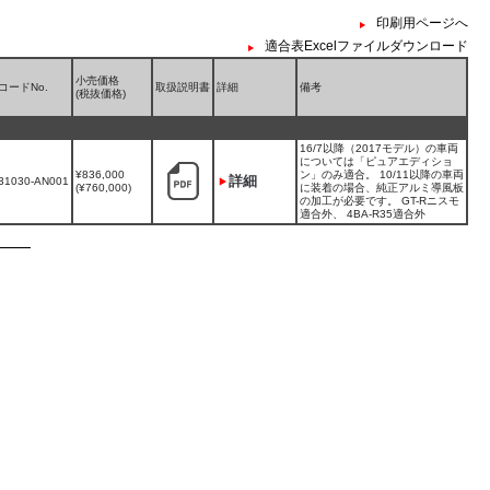
印刷用ページへ
適合表Excelファイルダウンロード
小売価格
コードNo.
取扱説明書
詳細
備考
(税抜価格)
16/7以降（2017モデル）の車両
については「ピュアエディショ
¥836,000
ン」のみ適合。 10/11以降の車両
詳細
31030-AN001
(¥760,000)
に装着の場合、純正アルミ導風板
の加工が必要です。 GT-Rニスモ
適合外、 4BA-R35適合外