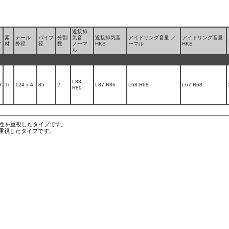
近接排
素
テール
パイプ
分割
気音
近接排気音
アイドリング音量 ノ
アイドリング音量
状
材
外径
径
数
ノーマ
HKS
ーマル
HKS
ル
L88
R
Ti
124 x 4
85
2
L87 R86
L68 R68
L67 R68
R89