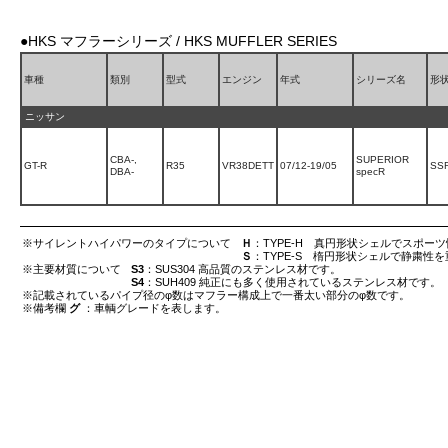
●HKS マフラーシリーズ / HKS MUFFLER SERIES
車種
類別
型式
エンジン
年式
シリーズ名
形
ニッサン
CBA-,
SUPERIOR
GT-R
R35
VR38DETT
07/12-19/05
SS
DBA-
specR