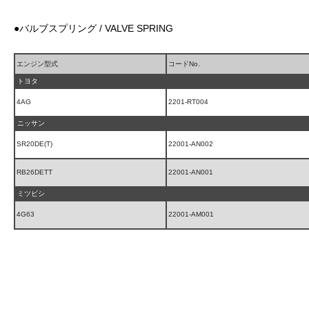
●バルブスプリング / VALVE SPRING
エンジン型式
コードNo.
トヨタ
4AG
2201-RT004
ニッサン
SR20DE(T)
22001-AN002
RB26DETT
22001-AN001
ミツビシ
4G63
22001-AM001