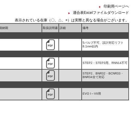
印刷用ページへ
適合表Excelファイルダウンロード
表示されている在庫（〇、△、×）は実際と異なる場合がございます。
期納期
取扱説明書
詳細
備考
5バルブ不可、設計対応リフト
8.1mm以内
STEP2・STEP3用、RNN14不可
STEP2、BNR32・BCNR33・
BNR34全て対応
EVO I～VII用