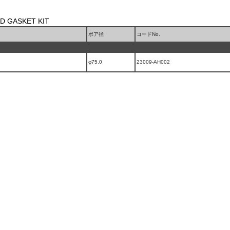
GASKET KIT
ボア径
コードNo.
φ75.0
23009-AH002