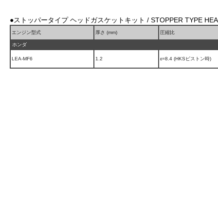
●ストッパータイプ ヘッドガスケットキット / STOPPER TYPE HEAD 
エンジン型式
厚さ (mm)
圧縮比
ホンダ
LEA-MF6
1.2
ε=8.4 (HKSピストン時)