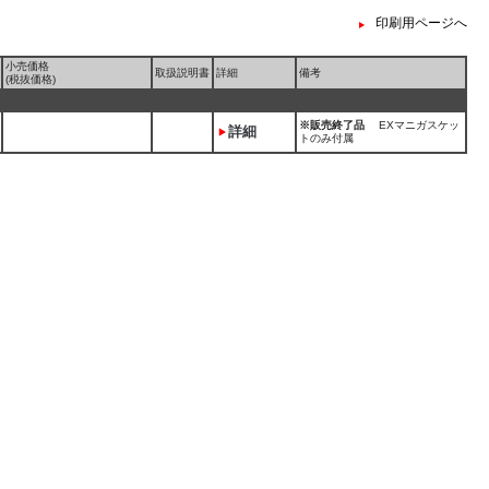
印刷用ページへ
小売価格
取扱説明書
詳細
備考
(税抜価格)
※販売終了品
EXマニガスケッ
詳細
トのみ付属