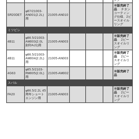
※販売終了
品
チタン
φ87/21003-
コーティン
SR20DET
AN001(2.2L)
21005-AN010
グ仕様、2ピ
用
ースオイル
リング
ミツビシ
※販売終了
φ86.5/21003-
品
2ピー
4B11
AM003(2.0L
21005-AN003
スオイルリ
刻印AJ1)用
ング
※販売終了
φ86.5/21003-
品
2ピー
4B11
AM004(2.2L)
21005-AN003
スオイルリ
用
ング
φ85.5/2103-
※販売終了
4G63
RM005(2.0L)
21005-AM002
品
用
スバル
※販売終了
φ86.5/2.2L 45
品
2ピー
FA20
周年ショート
21005-AN003
スオイルリ
エンジン用
ング