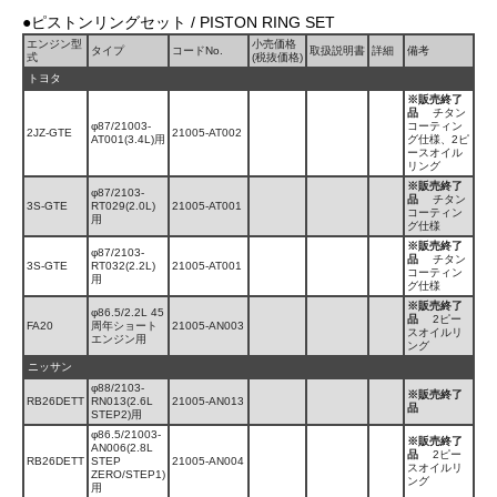
●ピストンリングセット / PISTON RING SET
エンジン型
小売価格
タイプ
コードNo.
取扱説明書
詳細
備考
式
(税抜価格)
トヨタ
※販売終了
品
チタン
φ87/21003-
コーティン
2JZ-GTE
21005-AT002
AT001(3.4L)用
グ仕様、2ピ
ースオイル
リング
※販売終了
φ87/2103-
品
チタン
3S-GTE
RT029(2.0L)
21005-AT001
コーティン
用
グ仕様
※販売終了
φ87/2103-
品
チタン
3S-GTE
RT032(2.2L)
21005-AT001
コーティン
用
グ仕様
※販売終了
φ86.5/2.2L 45
品
2ピー
FA20
周年ショート
21005-AN003
スオイルリ
エンジン用
ング
ニッサン
φ88/2103-
※販売終了
RB26DETT
RN013(2.6L
21005-AN013
品
STEP2)用
φ86.5/21003-
※販売終了
AN006(2.8L
品
2ピー
RB26DETT
STEP
21005-AN004
スオイルリ
ZERO/STEP1)
ング
用