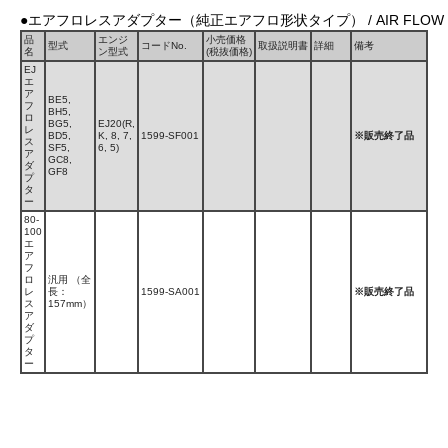
●エアフロレスアダプター（純正エアフロ形状タイプ） / AIR FLOW LESS ADAP
品
エンジ
小売価格
型式
コードNo.
取扱説明書
詳細
備考
名
ン型式
(税抜価格)
EJ
エ
ア
BE5,
フ
BH5,
ロ
BG5,
EJ20(R,
レ
BD5,
K, 8, 7,
1599-SF001
※販売終了品
ス
SF5,
6, 5)
ア
GC8,
ダ
GF8
プ
タ
ー
80-
100
エ
ア
フ
ロ
汎用 （全
レ
長：
1599-SA001
※販売終了品
ス
157mm）
ア
ダ
プ
タ
ー