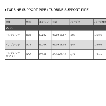
●TURBINE SUPPORT PIPE / TURBINE SUPPORT PIPE
車種
型式
エンジン
年式
パイプ径
パイプ肉
スバル
インプレッサ
GC8
EJ207
98/09-00/07
φ45
1.5mm
インプレッサ
GC8
EJ20K
96/09-98/08
φ45
1.5mm
インプレッサ
GDB
EJ207
00/10-02/10
φ45
1.5mm
WRX STI