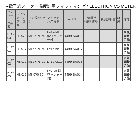
●電子式メーター温度計用フィッティング / ELECTRONICS METER TE
フィ
フィッ
ッテ
ティン
ネジ径xピッ
フィッティ
小売価格
詳
ィン
コードNo.
取扱説明書
備考
グ二面
チ
ング長さ
(税抜価格)
細
グ品
幅
番
L=12(M18
※販
FTO-
HEX28
M18XP1.50
銅ワッシャ
4499-SA012
売終
03
ー付)
了品
※販
FTW-
HEX17
M16XP1.50
L=15.5φ13
4499-SA017
売終
01
了品
※販
FTW-
HEX12
M12XP1.25
L=16.0φ10
4499-SA013
売終
02
了品
L=7(M8銅
※販
FTW-
HEX12
M8XP0.75
ワッシャー
4499-SA014
売終
03
付)
了品