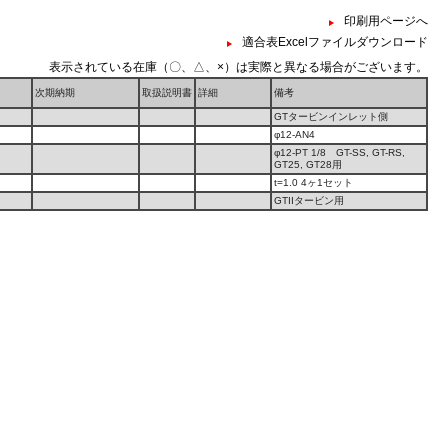
印刷用ページへ
適合表Excelファイルダウンロード
表示されている在庫（〇、△、×）は実際と異なる場合がございます。
次期納期
取扱説明書
詳細
備考
GTタービンインレット側
φ12-AN4
φ12-PT 1/8 GT-SS, GT-RS,
GT25, GT28用
t=1.0 4ヶ1セット
GTIIタービン用