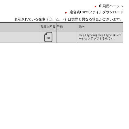
印刷用ページへ
適合表Excelファイルダウンロード
表示されている在庫（〇、△、×）は実際と異なる場合がございます。
取扱説明書
詳細
備考
step1 typeAをstep1 type Bへバ
ージョンアップするkitです。