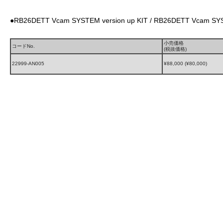
●RB26DETT Vcam SYSTEM version up KIT / RB26DETT Vcam SYS
小売価格
コードNo.
(税抜価格)
22999-AN005
¥88,000 (¥80,000)