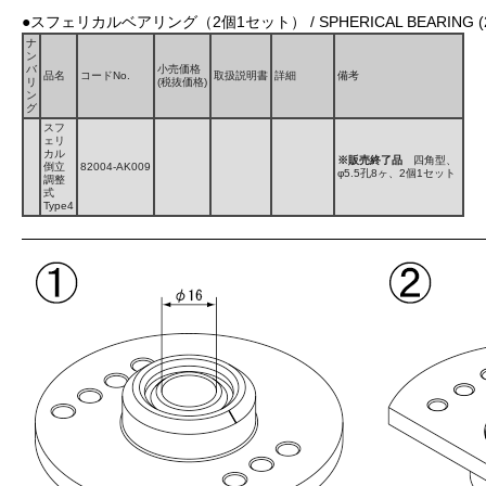
●スフェリカルベアリング（2個1セット） / SPHERICAL BEARING (2
ナ
ン
バ
小売価格
品名
コードNo.
取扱説明書
詳細
備考
リ
(税抜価格)
ン
グ
スフ
ェリ
カル
※販売終了品
四角型、
倒立
82004-AK009
φ5.5孔8ヶ、2個1セット
調整
式
Type4