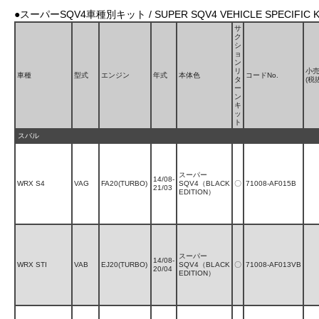
●スーパーSQV4車種別キット / SUPER SQV4 VEHICLE SPECIFIC K
サ
ク
シ
ョ
ン
リ
小
車種
型式
エンジン
年式
本体色
コードNo.
タ
(税
ー
ン
キ
ッ
ト
スバル
スーパー
14/08-
WRX S4
VAG
FA20(TURBO)
SQV4（BLACK
〇
71008-AF015B
21/03
EDITION）
スーパー
14/08-
WRX STI
VAB
EJ20(TURBO)
SQV4（BLACK
〇
71008-AF013VB
20/04
EDITION）