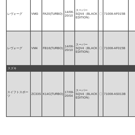
スーパー
14/06-
レヴォーグ
VMG
FA20(TURBO)
SQV4（BLACK
〇
71008-AF015B
20/10
EDITION）
スーパー
14/06-
レヴォーグ
VM4
FB16(TURBO)
SQV4（BLACK
〇
71008-AF015B
20/10
EDITION）
スズキ
スーパー
スイフトスポー
17/09-
ZC33S
K14C(TURBO)
SQV4（BLACK
〇
71008-AS013B
ツ
20/04
EDITION）