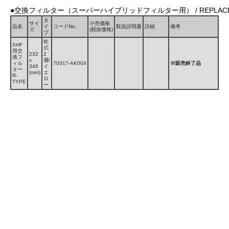
●交換フィルター（スーパーハイブリッドフィルター用） / REPLACEMENT FI
タ
サイ
小売価格
品名
イ
コードNo.
取扱説明書
詳細
備考
ズ
(税抜価格)
プ
乾
SHF
式
用交
232
2
換フ
x
層/
ィル
70017-AK004
※販売終了品
346
イ
ター
(mm)
エ
R-
ロ
TYPE
ー