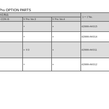
Pro OPTION PARTS
対応商品
コードNo.
F-CON iS
V Pro Ver.3
V Pro Ver.4
×
×
○
42999-AK015
×
×
○
42999-AK014
×
○ ※3
○
42999-AK011
×
×
○
42999-AK012