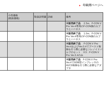
印刷用ページへ
小売価格
取扱説明書
詳細
備考
(税抜価格)
※販売終了品
2.5m、F-CON V
Pro Ver.4専用のF-CON側のカプ
ラとハーネス
※販売終了品
1.0m、F-CON V
Pro Ver.4専用のF-CON側のカプ
ラとハーネス
※販売終了品
F-CON V Pro
Ver.4およびVer.3.4でブースト制
御を行う際に必要なソレノイドバ
ルブのセット ※3：F-CON V
Pro Ver.3.4のみ
※販売終了品
F-CON V Pro
Ver.4でGDB型インプレッサの
AVCS制御を行う際に必要なアダ
プタ