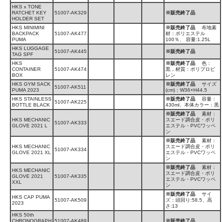
HKS x TONE
RATCHET KEY
51007-AK329
※販売終了品
HOLDER SET
HKS MINIMINI
※販売終了品
布地素
BACKPACK
51007-AK477
材：ポリエステル
PUMA
100％、 容量:1.25L
HKS LUGGAGE
51007-AK445
※販売終了品
TAG SPF
HKS
※販売終了品
色：
CONTAINER
51007-AK474
黒，材質：ポリプロピ
BOX
レン
HKS GYM SACK
※販売終了品
サイズ
51007-AK511
PUMA 2023
(cm)：W36×H44.5
HKS STAINLESS
※販売終了品
容量：
51007-AK225
BOTTLE BLACK
430ml、本体カラー：黒
※販売終了品
素材：
HKS MECHANIC
スエード調合皮・ポリ
51007-AK333
GLOVE 2021 L
エステル・PVCワッペ
ン
※販売終了品
素材：
HKS MECHANIC
スエード調合皮・ポリ
51007-AK334
GLOVE 2021 XL
エステル・PVCワッペ
ン
※販売終了品
素材：
HKS MECHANIC
スエード調合皮・ポリ
GLOVE 2021
51007-AK335
エステル・PVCワッペ
XXL
ン
※販売終了品
サイ
HKS CAP PUMA
51007-AK509
ズ：頭回り:58.5、高
2023
さ:13
HKS 50th
CHRONOGRAPH
51007-AK489
※販売終了品