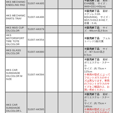
※販売終了品
素材：
HKS MECHANIC
51007-AK495
EVA樹脂、 サイズ：
KNEELING PAD
W49×D31×H3(cm)
※販売終了品
素材：
ステンレス18-
HKS MECHANIC
51007-AK496
8(SUS304)、 サイズ：
PARTS TRAY
W15.5×D12.6×H2.7、
容量：0.4L
HKS MUG CUP
※販売終了品
サイ
51007-AK679
OILCOLOR
ズ：Φ8cm×高さ9cm
HKS
MOTORSPORT
※販売終了品
フェル
51007-AK554
TIRE TOTE
トパッド1枚付属
OILCOLOR
※販売終了品
サイ
HKS GLASS
51007-AK680
ズ：Φ7.5cm×高さ
OILCOLOR
8.5cm
※販売終了品
素材：
ポリエステル・スチー
ル
サイズ：約 75cm ×
HKS CAR
125cm
SUNSHADE
51007-AK594
※車両や型式 によって
OILCOLOR M
フロントガラスのサイ
SIZE
ズは異なります。車両
のフロントガラスのサ
イズをご確認の上、お
買い求めください。
※販売終了品
素材：
ポリエステル・スチー
ル
サイズ：約 75cm ×
HKS CAR
140cm
SUNSHADE
51007-AK595
※車両や型式 によって
OILCOLOR L
フロントガラスのサイ