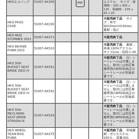
HKSエコバッグ
51007-AK309
エステル、 サイズ：使
用時：350 x 300 x
130、収納時：105 x
45 x 20
※販売終了品
サイ
HKS PASS
ズ：外寸
51007-AK230
CASE
W110mm×H130mm、
素材：塩ビ
HKS MUG
51007-AK371
※販売終了品
STORMEE 2021
※販売終了品
素材：
HKS BEANIE
51007-AK510
本体:100%アクリル、
PUMA 2023
サイズ(cm)：頭回り:48
※販売終了品
注）シ
ートレールは付属しま
HKS 50th
せん。取付には対応車
BUCKET SEAT
51007-AK531
種専用のBRIDE純正の
BRIDE ZIEG IV
シートレールが別途必
要です。
※販売終了品
注）シ
HKS 50th
ートレールは付属しま
BUCKET SEAT
せん。取付には対応車
51007-AK532
BRIDE ZIEG IV
種専用のBRIDE純正の
WIDE
シートレールが別途必
要です。
※販売終了品
注）シ
HKS 50th
ートレールは付属しま
RECLINING
せん。取付には対応車
51007-AK533
SEAT BRIDE
種専用のBRIDE純正の
STRADIA III
シートレールが別途必
要です。
HKS WHEEL
※販売終了品
布地素
TEAM BAG
51007-AK475
材：ポリエステル
PUMA
100％、 容量:82L