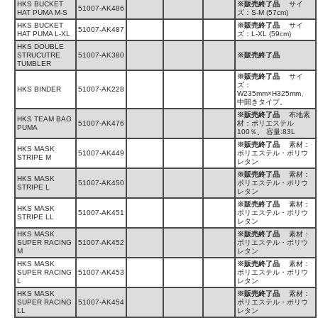
HKS BUCKET
※販売終了品
サイ
51007-AK486
HAT PUMA M-S
ズ：S-M (57cm)
HKS BUCKET
※販売終了品
サイ
51007-AK487
HAT PUMA L-XL
ズ：L-XL (59cm)
HKS DOUBLE
STRUCUTRE
51007-AK380
※販売終了品
TUMBLER
※販売終了品
サイ
ズ：
HKS BINDER
51007-AK228
W235mm×H325mm、
中開きタイプ。
※販売終了品
布地素
HKS TEAM BAG
51007-AK476
材：ポリエステル
PUMA
100％、 容量:83L
※販売終了品
素材：
HKS MASK
51007-AK449
ポリエステル・ポリウ
STRIPE M
レタン
※販売終了品
素材：
HKS MASK
51007-AK450
ポリエステル・ポリウ
STRIPE L
レタン
※販売終了品
素材：
HKS MASK
51007-AK451
ポリエステル・ポリウ
STRIPE LL
レタン
HKS MASK
※販売終了品
素材：
SUPER RACING
51007-AK452
ポリエステル・ポリウ
M
レタン
HKS MASK
※販売終了品
素材：
SUPER RACING
51007-AK453
ポリエステル・ポリウ
L
レタン
HKS MASK
※販売終了品
素材：
SUPER RACING
51007-AK454
ポリエステル・ポリウ
LL
レタン