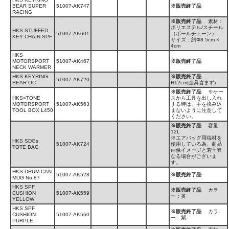
BEAR SUPER
51007-AK747
※販売終了品
RACING
※販売終了品
素材：
ポリエステル/スチール
HKS STUFFED
51007-AK601
（ボールチェーン）
KEY CHAIN SPF
サイズ：約Φ8.5cm ×
4cm
HKS
MOTORSPORT
51007-AK467
※販売終了品
NECK WARMER
HKS KEYRING
※販売終了品
51007-AK720
BEAR OC
H12cm(金具含まず)
※販売終了品
※ケー
HKS×TONE
スから工具を出し入れ
MOTORSPORT
51007-AK563
する時は、手を挟み込
TOOL BOX L450
まないように注意して
ください。
※販売終了品
容量：
12L
※エアバッグ用端材を
HKS SDGs
51007-AK724
使用している為、商品
TOTE BAG
画像イメージと若干異
なる場合がございま
す。
HKS DRUM CAN
51007-AK528
※販売終了品
MUG No.87
HKS SPF
※販売終了品
カラ
CUSHION
51007-AK559
ー：黄
YELLOW
HKS SPF
※販売終了品
カラ
CUSHION
51007-AK560
ー：紫
PURPLE