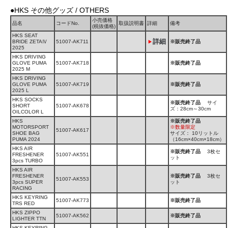
●HKS その他グッズ / OTHERS
小売価格
品名
コードNo.
取扱説明書
詳細
備考
(税抜価格)
HKS SEAT
詳細
BRIDE ZETAⅣ
51007-AK711
※販売終了品
2025
HKS DRIVING
GLOVE PUMA
51007-AK718
※販売終了品
2025 M
HKS DRIVING
GLOVE PUMA
51007-AK719
※販売終了品
2025 L
HKS SOCKS
※販売終了品
サイ
SHORT
51007-AK678
ズ：28cm～30cm
OILCOLOR L
HKS
※販売終了品
MOTORSPORT
※数量限定
51007-AK617
SHOE BAG
サイズ： 10リットル
PUMA 2024
（16cm×40cm×18cm）
HKS AIR
※販売終了品
3枚セ
FRESHENER
51007-AK551
ット
3pcs TURBO
HKS AIR
FRESHENER
※販売終了品
3枚セ
51007-AK553
3pcs SUPER
ット
RACING
HKS KEYRING
51007-AK773
※販売終了品
TRS RED
HKS ZIPPO
51007-AK562
※販売終了品
LIGHTER TTN
HKS KEYRING