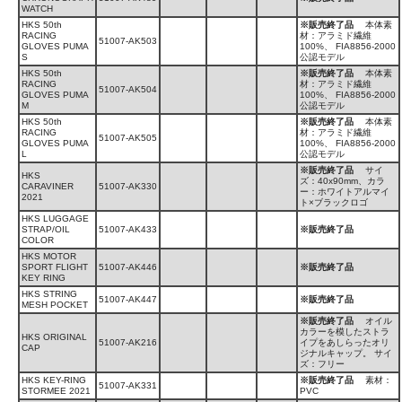
WATCH
HKS 50th
※販売終了品
本体素
RACING
材：アラミド繊維
51007-AK503
GLOVES PUMA
100%、 FIA8856-2000
S
公認モデル
HKS 50th
※販売終了品
本体素
RACING
材：アラミド繊維
51007-AK504
GLOVES PUMA
100%、 FIA8856-2000
M
公認モデル
HKS 50th
※販売終了品
本体素
RACING
材：アラミド繊維
51007-AK505
GLOVES PUMA
100%、 FIA8856-2000
L
公認モデル
※販売終了品
サイ
HKS
ズ：40x90mm、カラ
CARAVINER
51007-AK330
ー：ホワイトアルマイ
2021
ト×ブラックロゴ
HKS LUGGAGE
STRAP/OIL
51007-AK433
※販売終了品
COLOR
HKS MOTOR
SPORT FLIGHT
51007-AK446
※販売終了品
KEY RING
HKS STRING
51007-AK447
※販売終了品
MESH POCKET
※販売終了品
オイル
カラーを模したストラ
HKS ORIGINAL
51007-AK216
イプをあしらったオリ
CAP
ジナルキャップ。 サイ
ズ：フリー
HKS KEY-RING
※販売終了品
素材：
51007-AK331
STORMEE 2021
PVC