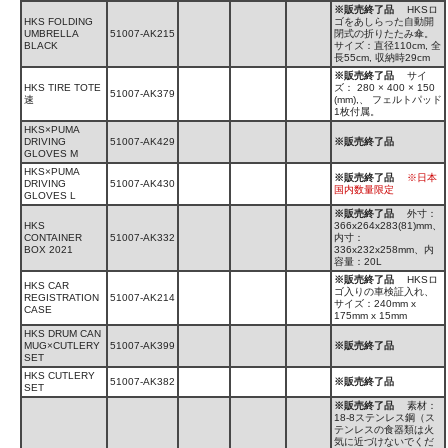
※販売終了品
HKSロ
HKS FOLDING
ゴをあしらった自動開
UMBRELLA
51007-AK215
閉式の折りたたみ傘。
BLACK
サイズ：直径110cm, 全
長55cm, 収納時29cm
※販売終了品
サイ
HKS TIRE TOTE
ズ： 280 × 400 × 150
51007-AK379
速
(mm),、 フェルトパッド
1枚付属。
HKS×PUMA
DRIVING
51007-AK429
※販売終了品
GLOVES M
HKS×PUMA
※販売終了品
※日本
DRIVING
51007-AK430
国内数量限定
GLOVES L
※販売終了品
外寸：
HKS
366x264x283(81)mm、
CONTAINER
51007-AK332
内寸：
BOX 2021
336x232x258mm、内
容量：20L
※販売終了品
HKSロ
HKS CAR
ゴ入りの車検証入れ、
REGISTRATION
51007-AK214
サイズ：240mm x
CASE
175mm x 15mm
HKS DRUM CAN
MUG×CUTLERY
51007-AK399
※販売終了品
SET
HKS CUTLERY
51007-AK382
※販売終了品
SET
※販売終了品
素材：
18-8ステンレス鋼（ス
テンレスの食器類は火
気に近づけないでくだ