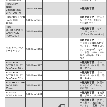
HKS MULTI
TOOL
51007-AK580
※販売終了品
VICTORINOX
SPARTAN TM
HKS SHOULDER
※販売終了品
対応ベ
PADS TRS
51007-AK581
ルトサイズ：50mm、
50mm
左右2個セット
HKS
※販売終了品
サイ
MOTORSPORT
51007-AK616
ズ：21リットル
BACKPACK
（32cm×18cm×46cm）
PUMA 2024
※販売終了品
カラ
ー：白（ロゴは黒色プ
リント）、 素材：コッ
HKS キャンバス
2
51007-AK310
トン(370g/m
)、 サイ
トートバッグ
ズ：本体 ：470 x 340 x
160、持ち手：15 x
560
HKS DRINK
※販売終了品
本体：
BOTTLE No.87
51007-AK527
18-8ステンレス鋼、 容
ZeroBarrel 18oz
量：532ml
HKS DRINK
※販売終了品
本体：
BOTTLE No.87
51007-AK526
18-8ステンレス鋼、 容
ZeroBarrel 32oz
量：946ml
HKS SHOULDER
※販売終了品
対応ベ
PADS TRS
51007-AK582
ルトサイズ：75mm、
75mm
左右2個セット
HKS MULTI
※販売終了品
布地素
51007-AK488
POUCH PUMA
材：ポリエステル100％
※販売終了品
カラ
ー：黒（ロゴは白色プ
リント）、 素材：ポリ