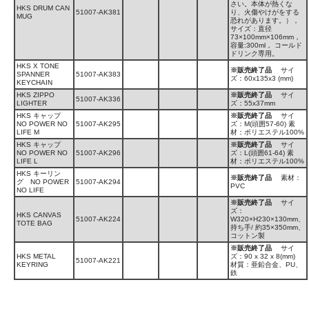
さい。本体が熱くな
HKS DRUM CAN
51007-AK381
り、火傷やけがをする
MUG
恐れがあります。），
サイズ：直径
73×100mm×106mm，
容量:300ml， コールド
ドリンク専用。
HKS X TONE
※販売終了品
サイ
SPANNER
51007-AK383
ズ：60x135x3 (mm)
KEYCHAIN
HKS ZIPPO
※販売終了品
サイ
51007-AK336
LIGHTER
ズ：55x37mm
HKS キャップ
※販売終了品
サイ
NO POWER NO
51007-AK295
ズ：M(頭囲57-60) 素
LIFE M
材：ポリエステル100%
HKS キャップ
※販売終了品
サイ
NO POWER NO
51007-AK296
ズ：L(頭囲61-64) 素
LIFE L
材：ポリエステル100%
HKS キーリン
※販売終了品
素材：
グ NO POWER
51007-AK294
PVC
NO LIFE
※販売終了品
サイ
ズ：
HKS CANVAS
51007-AK224
W320×H230×130mm、
TOTE BAG
持ち手/ 約35×350mm、
コットン製
※販売終了品
サイ
HKS METAL
ズ：90 x 32 x 8(mm)
51007-AK221
KEYRING
材質：亜鉛合金、PU、
鉄