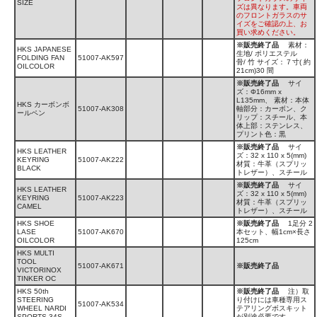
SIZE
ズは異なります。車両
のフロントガラスのサ
イズをご確認の上、お
買い求めください。
※販売終了品
素材：
HKS JAPANESE
生地/ ポリエステル
FOLDING FAN
51007-AK597
骨/ 竹 サイズ：７寸( 約
OILCOLOR
21cm)30 間
※販売終了品
サイ
ズ：Φ16mm x
L135mm、 素材：本体
HKS カーボンボ
51007-AK308
軸部分：カーボン、ク
ールペン
リップ：スチール、本
体上部：ステンレス、
プリント色：黒
※販売終了品
サイ
HKS LEATHER
ズ：32 x 110 x 5(mm)
KEYRING
51007-AK222
材質：牛革（スプリッ
BLACK
トレザー）、スチール
※販売終了品
サイ
HKS LEATHER
ズ：32 x 110 x 5(mm)
KEYRING
51007-AK223
材質：牛革（スプリッ
CAMEL
トレザー）、スチール
HKS SHOE
※販売終了品
1足分 2
LASE
51007-AK670
本セット、幅1cm×⾧さ
OILCOLOR
125cm
HKS MULTI
TOOL
51007-AK671
※販売終了品
VICTORINOX
TINKER OC
HKS 50th
※販売終了品
注）取
STEERING
り付けには車種専用ス
51007-AK534
WHEEL NARDI
テアリングボスキット
SPORTS 34S
が別途必要です。