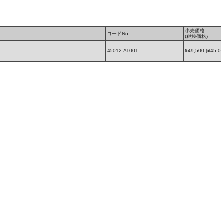
小売価格
コードNo.
(税抜価格)
45012-AT001
¥49,500 (¥45,0