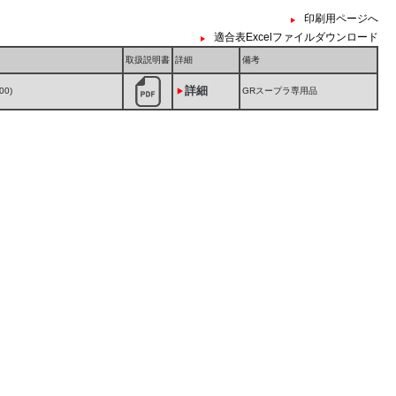
印刷用ページへ
適合表Excelファイルダウンロード
取扱説明書
詳細
備考
詳細
00)
GRスープラ専用品